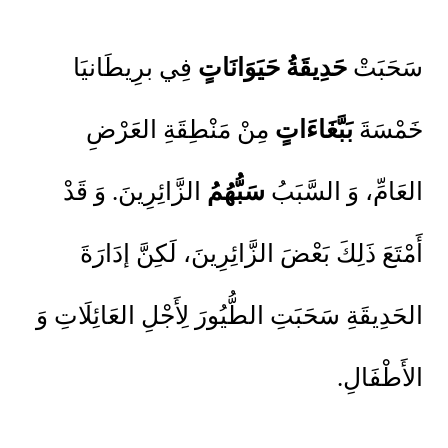
سَحَبَتْ
حَدِيقَةُ حَيَوَانَاتٍ
فِي برِيطَانيَا
خَمْسَةَ
بَبَّغَاءَاتٍ
مِنْ مَنْطِقَةِ العَرْضِ
العَامِّ، وَ السَّبَبُ
سَبُّهُمُ
الزَّائِرِينَ. وَ قَدْ
أَمْتَعَ ذَلِكَ بَعْضَ الزَّائِرِينَ، لَكِنَّ إدَارَةَ
الحَدِيقَةِ سَحَبَتِ الطُّيُورَ لِأَجْلِ العَائِلَاتِ وَ
الأَطْفَالِ.