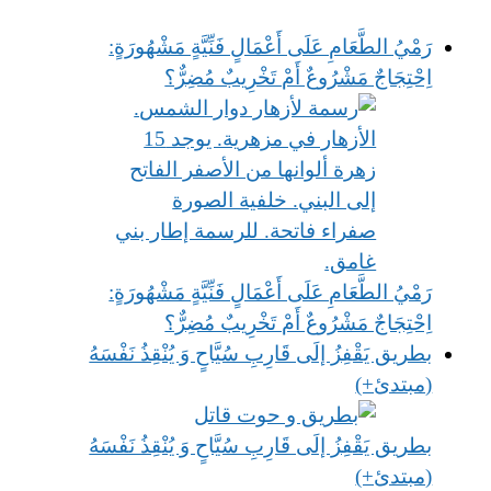
رَمْيُ الطَّعَامِ عَلَى أَعْمَالٍ فَنِّيَّةٍ مَشْهُورَةٍ:
اِحْتِجَاجٌ مَشْرُوعٌ أَمْ تَخْرِيبٌ مُضِرٌّ؟
رَمْيُ الطَّعَامِ عَلَى أَعْمَالٍ فَنِّيَّةٍ مَشْهُورَةٍ:
اِحْتِجَاجٌ مَشْرُوعٌ أَمْ تَخْرِيبٌ مُضِرٌّ؟
بطريق يَقْفِزُ إلَى قَارِبِ سُيَّاحٍ وَ يُنْقِذُ نَفْسَهُ
(مبتدئ+)
بطريق يَقْفِزُ إلَى قَارِبِ سُيَّاحٍ وَ يُنْقِذُ نَفْسَهُ
(مبتدئ+)