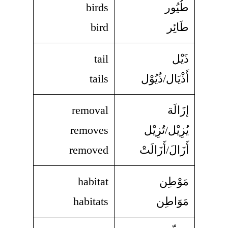
طُيُور
birds
طَائِر
bird
ذَيْل
tail
أَذْيَال/ذُيُوْل
tails
إزَالَة
removal
يُزِيْل/تُزِيْل
removes
أَزَالَ/أَزَالَتْ
removed
مَوْطِن
habitat
مَوَاطِن
habitats