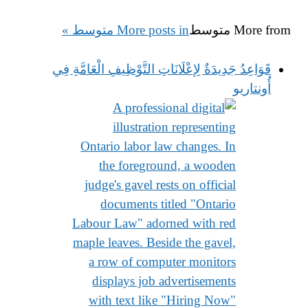
More from
متوسط
More posts in متوسط »
قَوَاعِدُ جَدِيدَةٌ لِإعْلَانَاتِ التَّوْظِيفِ الْعَامَّةِ فِي
أُونتاريو