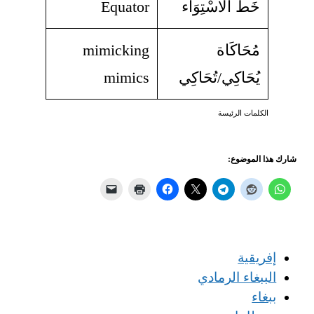
خَطّ الاسْتِوَاء
Equator
مُحَاكَاة
mimicking
يُحَاكِي/تُحَاكِي
mimics
الكلمات الرئيسة
شارك هذا الموضوع:
إفريقية
الببغاء الرمادي
ببغاء