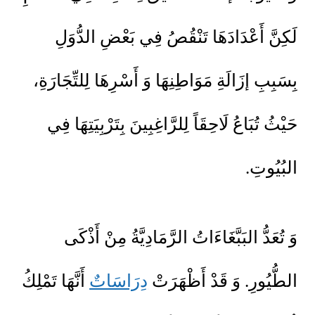
لَكِنَّ أَعْدَادَهَا تَنْقُصُ فِي بَعْضِ الدُّوَلِ
بِسَبِبِ إزَالَةِ مَوَاطِنِهَا وَ أَسْرِهَا لِلتِّجَارَةِ،
حَيْثُ تُبَاعُ لَاحِقَاً لِلرَّاغِبِينَ بِتَرْبِيَتِهَا فِي
البُيُوتِ.
وَ تُعَدُّ البَبَّغَاءَاتُ الرَّمَادِيَّةُ مِنْ أَذْكَى
الطُّيُورِ. وَ قَدْ أَظْهَرَتْ
دِرَاسَاتٌ
أَنَّهَا تَمْلِكُ