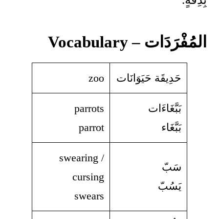
المُفْرَدَات – Vocabulary
حَدِيقَة حَيَوَانَات
zoo
بَبَّغَاءَات
parrots
بَبَّغَاء
parrot
swearing /
سَبّ
cursing
يَسُبّ
swears