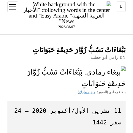
open
menu
2026-08-07
بَبَّغَاءَاتٌ تَسُبُّ زُوَّارَ حَدِيقَةِ حَيَوَانَاتٍ
BY رامي أبو حطب
ببغاء رمادي (الصورة:
ديفيد مارك
)
11 تشرين الأول/أكتوبر 2020 – 24 
صفر 1442