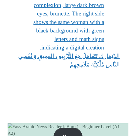
الدَّنِمَارك تَتَعَامَلُ مَعَ التَّزْيِيفِ العَمِيقِ وَ تُعْطِي
النَّاسَ مُلْكِيَّةَ مَلَامِحِهِمْ