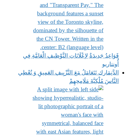
قَوَاعِدُ جَدِيدَةٌ لِإعْلَانَاتِ التَّوْظِيفِ الْعَامَّةِ فِي
أُونتاريو
الدَّنِمَارك تَتَعَامَلُ مَعَ التَّزْيِيفِ العَمِيقِ وَ تُعْطِي
النَّاسَ مُلْكِيَّةَ مَلَامِحِهِمْ