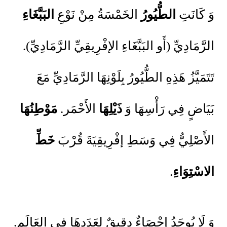
وَ كَانَتِ
الطُّيُورُ
الخَمْسَةُ مِنْ نَوْعِ
البَبَّغَاءِ
الرَّمَادِيِّ (أَو البَبَّغَاءِ الإفْرِيقِيِّ الرَّمَادِيِّ).
تَتَمَيَّزُ هَذِهِ الطُّيُورُ بِلَوْنِهَا الرَّمَادِيِّ مَعَ
بَيَاضٍ فِي رَأْسِهَا وَ
ذَيْلِهَا
الأَحْمَر.
مَوْطِنُهَا
الأَصْلِيُّ فِي وَسَطِ إفْرِيقِيَةَ قُرْبَ
خَطِّ
الاسْتِوَاءِ
.
وَ لَا يُوجَدُ إحْصَاءٌ دقيقٌ لِعَدَدِهَا فِي العَالَمِ.