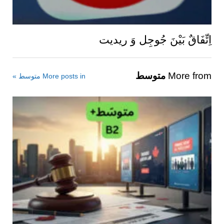
اِتِّفَاقٌ بَيْنَ جُوجِل وَ ريديت
More from
متوسط
More posts in متوسط »