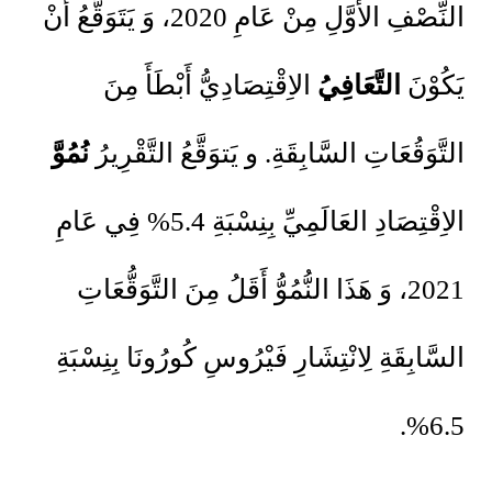
النِّصْفِ الأَوَّلِ مِنْ عَامِ 2020، وَ يَتَوَقَّعُ أَنْ
يَكُوْنَ
التَّعَافِيُ
الاِقْتِصَادِيُّ أَبْطَأَ مِنَ
التَّوَقُعَاتِ السَّابِقَةِ. و يَتوَقَّعُ التَّقْرِيرُ
نُمُوَّ
الاِقْتِصَادِ العَالَمِيِّ بِنِسْبَةِ 5.4% فِي عَامِ
2021، وَ هَذَا النُّمُوُّ أَقَلُ مِنَ التَّوَقُّعَاتِ
السَّابِقَةِ لِانْتِشَارِ فَيْرُوسِ كُورُونَا بِنِسْبَةِ
6.5%.