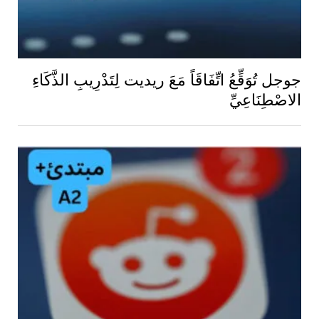
جوجل تُوَقِّعُ اتِّفَاقَاً مَعَ ريديت لِتَدْرِيبِ الذَّكَاءِ
الاصْطِنَاعِيِّ