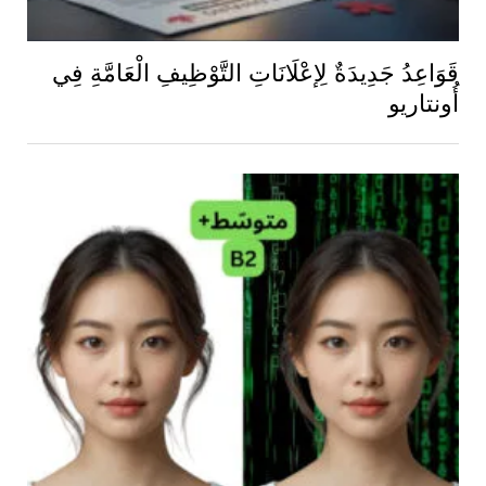
قَوَاعِدُ جَدِيدَةٌ لِإعْلَانَاتِ التَّوْظِيفِ الْعَامَّةِ فِي
أُونتاريو