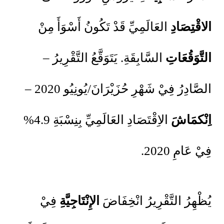
الاقْتِصَادِ
العَالَمِيِّ قَدْ تَكُونُ أَسْوَأَ مِنْ
التَّوَقُعَاتِ
السَّابِقَةِ. يَتَوَقَّعُ التَّقْرِيرُ –
الصَّادِرُ فِيْ شَهْرِ حُزَيْرَانَ/يُونِيُو 2020 –
اِنْكمَاشَ
الاِقْتَصَادِ العَالَمِيِّ بِنِسْبَةِ 4.9%
فِيْ عَامِ 2020.
يُظْهِرُ التَّقْرِيرُ انْخِفَاضَ
الإِنْتَاجِيَّةِ
فِيْ