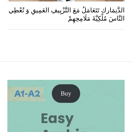
الدَّنِمَارك تَتَعَامَلُ مَعَ التَّزْيِيفِ العَمِيقِ وَ تُعْطِي
النَّاسَ مُلْكِيَّةَ مَلَامِحِهِمْ
Buy