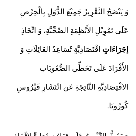
وَ يَنْصَحُ التَّقْرِيرُ جَمِيْعَ الدُّوَلِ بِالْحِرْصِ
عَلَى تَمْوِيْلِ الأَنْظِمَةِ الصِّحِّيَّةِ، وَ اتِّخَاذِ
إجَرَاءَاتٍ
اقْتَصَادِيَّةٍ تُسَاعِدُ العَائِلَاتِ وَ
الأَفْرَادَ عَلَى تَخَطِّي الصُّعُوبَاتِ
الاقْتِصَادِيَّةِ النَّاتِجَةِ عَن انْتَشَارِ فَيْرُوسِ
كُورُونَا.