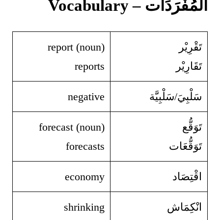
المُفْرَدَات – Vocabulary
تَقْرِيْر
report (noun)
تَقَارِيْر
reports
سَلْبِيَ/سَلْبِيَّة
negative
تَوَقُّع
forecast (noun)
تَوَقُّعَات
forecasts
اقْتِصَاد
economy
انْكِمَاش
shrinking