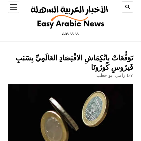
open
menu
2026-08-06
تَوَقُّعَاتٌ بِانْكِمَاشِ الاقْتِصَادِ العَالَمِيِّ بِسَبَبِ
فَيرُوسِ كُورُونَا
BY رامي أبو حطب