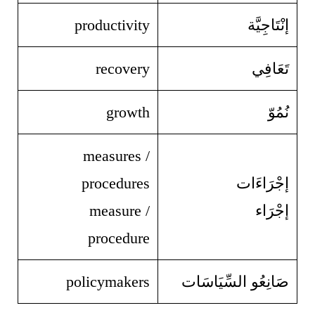
إنْتَاجِيَّة
productivity
تَعَافِي
recovery
نُمُوّ
growth
measures /
إجْرَاءَات
procedures
إجْرَاء
measure /
procedure
صَانِعُو السِّيَاسَات
policymakers