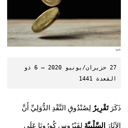
نقود
27 حزيران/يونيو 2020 – 6 ذو 
القعدة 1441
ذَكَرَ
تَقْرِيرٌ
لِصُنْدُوقِ النَّقْدِ الدُّوَلِيِّ أَنَّ
الآثَارَ
السَّلْبِيَّةَ
لِفَيْرُوسِ كُورُونَا عَلَى