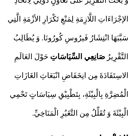
وَ يَحُثُّ التَّقْرِيرُ عَلَى تَعَاوُنٍ دُوَلِيٍّ لِاتِّخَاذِ
الإجْرَاءَاتِ اللَّازِمَةِ لِمَنْعِ تَكْرَارِ الأزْمَةِ الَّتِي
سَبَّبَهَا انْتِشَارُ فَيرُوسِ كُورُونَا. وَ يُطَالِبُ
التَّقْرِيرُ
صَانِعِي السِّيَاسَاتِ
حَوْلَ العَالَمِ
الاسِتَفَادَةَ مِن انِخَفَاضِ انْبَعَاثِ الغَازَاتِ
الْمُضِرَّةِ بِالْبِيْئَةِ، بِتَطْبِيْقِ سِيَاسَاتٍ تَحْمِي
الْبِيْئَةَ وَ تُقَلِّلُ مِن التَّغَيُرِ الْمَنَاخِيِّ.