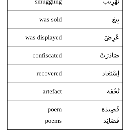
تَهْرِيْب
smuggling
بِيعَ
was sold
عُرِضَ
was displayed
صَادَرَتْ
confiscated
اِسْتَعَاد
recovered
تُحْفَة
artefact
قَصِيدَة
poem
قَصَائِد
poems