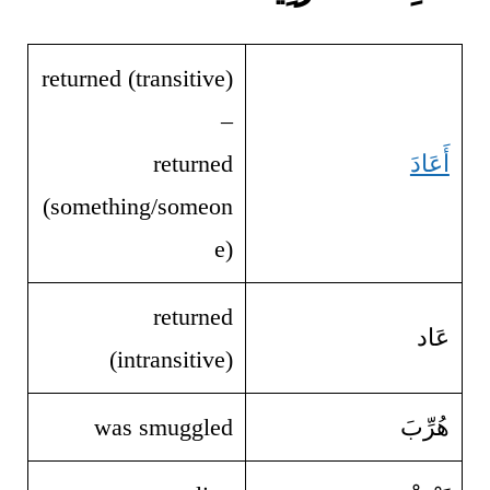
returned (transitive)
–
أَعَادَ
returned
(something/someon
e)
returned
عَاد
(intransitive)
هُرِّبَ
was smuggled