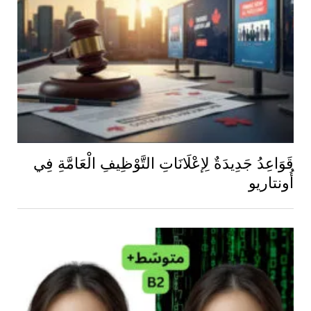
قَوَاعِدُ جَدِيدَةٌ لِإعْلَانَاتِ التَّوْظِيفِ الْعَامَّةِ فِي
أُونتاريو