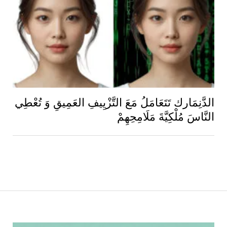
الدَّنِمَارك تَتَعَامَلُ مَعَ التَّزْيِيفِ العَمِيقِ وَ تُعْطِي
النَّاسَ مُلْكِيَّةَ مَلَامِحِهِمْ