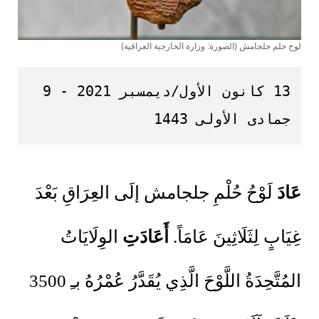
لوح حلم جلجامش (الصورة: وزارة الخارجية العراقية)
13 كانون الأول/ديمسبر 2021 - 9 
جمادى الأولى 1443
عَادَ
لَوْحُ حُلْمِ جلجامش إلَى العِرَاقِ بَعْدَ
غِيَابٍ لِثَلَاثِينَ عَامَاً.
أَعَادَتِ
الوِلَايَاتُ
المُتَّحِدَةُ اللَّوْحَ الَّذِي يُقَدَّرُ عُمْرُهُ بـِ 3500