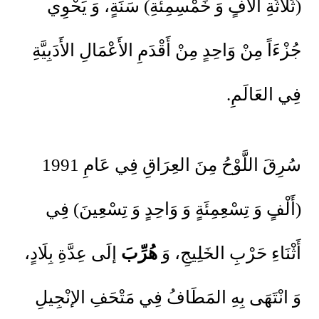
(ثَلَاثَةِ آلَافٍ وَ خَمْسِمِئَةِ) سَنَةٍ، وَ يَحْوِي
جُزْءَاً مِنْ وَاحِدٍ مِنْ أَقْدَمِ الأَعْمَالِ الأَدَبِيَّةِ
فِي العَالَمِ.
سُرِقَ اللَّوْحُ مِنَ العِرَاقِ فِي عَامِ 1991
(أَلْفٍ وَ تِسْعِمِئَةٍ وَ وَاحِدٍ وَ تِسْعِينَ) فِي
أَثْنَاءِ حَرْبِ الخَلِيجِ، وَ
هُرِّبَ
إلَى عِدَّةِ بِلَادٍ،
وَ انْتَهَى بِهِ المَطَافُ فِي مَتْحَفِ الإنْجِيلِ