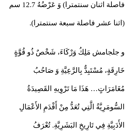
فاصلة اثنان سنتمترا) وَ عَرْضُهُ 12.7 سم
(اثنا عشر فاصلة سبعة سنتمترا).
و جلجامش مَلِكُ وَرْكَاءَ، شَخْصٌ ذُو قُوَّةٍ
خَارِقَةٍ، مُسْتَبِدٌّ بِالرَّعِيَّةِ وَ صَاحُبُ
مُغَامَرَاتٍ… هَذَا مَا تَرْوِيهِ القَصِيدَةُ
السُّومَرِيَّةُ الَّتِي تُعَدُّ مِنْ أَقْدَمِ الأَعْمَالِ
الأَدَبِيَّةِ فِي تَارِيخِ البَشَرِيَّةِ. تُعْرَفُ