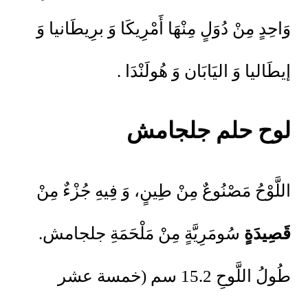
وَاحِدٍ مِنْ دُوَلٍ مِنْهَا أَمْرِيكَا وَ برِيطَانيا وَ
إيطَاليا وَ اليَابَان وَ هُولَنْدَا .
لوح حلم جلجامش
اللَّوْحُ مَصْنُوعٌ مِنْ طِينٍ، وَ فِيهِ جُزْءٌ مِنْ
قَصِيدَةٍ
سُومَرِيَّةٍ مِنْ مَلْحَمَةِ جلجامش.
طُولُ اللَّوحِ 15.2 سم (خمسة عشر