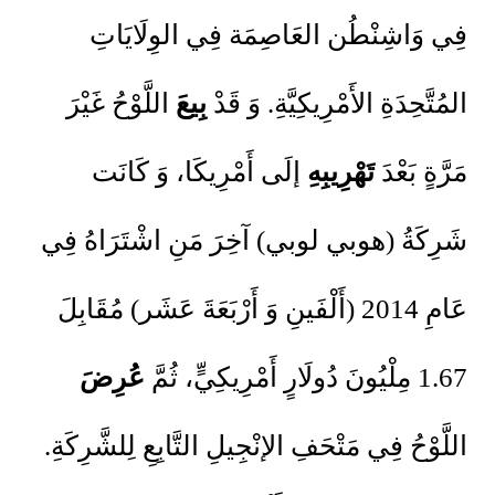
فِي وَاشِنْطُن العَاصِمَة فِي الوِلَايَاتِ
المُتَّحِدَةِ الأَمْرِيكِيَّةِ. وَ قَدْ
بِيعَ
اللَّوْحُ غَيْرَ
مَرَّةٍ بَعْدَ
تَهْرِيبِهِ
إلَى أَمْرِيكَا، وَ كَانَت
شَرِكَةُ (هوبي لوبي) آخِرَ مَنِ اشْتَرَاهُ فِي
عَامِ 2014 (أَلْفَينِ وَ أَرْبَعَةَ عَشَر) مُقَابِلَ
1.67 مِلْيُونَ دُولَارٍ أَمْرِيكِيٍّ، ثُمَّ
عُرِضَ
اللَّوْحُ فِي مَتْحَفِ الإنْجِيلِ التَّابِعِ لِلشَّرِكَةِ.