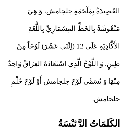
القَصِيدَةُ بِمَلْحَمَةِ جلجامش، وَ هِيَ
مَنْقُوشَةٌ بِالخَطِّ المِسْمَارِيِّ بِاللُّغَةِ
الأَكَّادِيَةِ عَلَى 12 (اِثْنَي عَشَرَ) لَوْحَاً مِنْ
طِينٍ. وَ اللَّوْحُ الَّذِي اسْتَعَادَهُ العِرَاقُ وَاحِدٌ
مِنْهَا وَ يُسَمَّى لَوْحَ جلجامش أَوْ لَوْحَ حُلْمِ
جلجامش.
الكَلِمَاتُ الرَّئِيْسَةُ