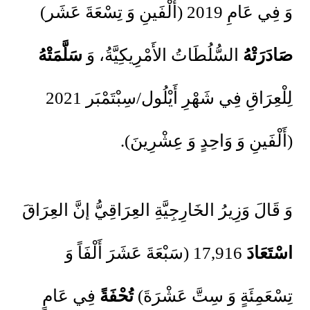
وَ فِي عَامِ 2019 (أَلْفَينِ وَ تِسْعَةَ عَشَر)
صَادَرَتْهُ
السُّلُطَاتُ الأَمْرِيكِيَّةُ، وَ
سَلَّمَتْهُ
لِلْعِرَاقِ فِي شَهْرِ أَيْلُول/سِبْتَمْبَر 2021
(أَلْفَينِ وَ وَاحِدٍ وَ عِشْرِينَ).
وَ قَالَ وَزِيرُ الخَارِجِيَّةِ العِرَاقِيُّ إنَّ العِرَاقَ
اسْتَعَادَ
17,916 (سَبْعَةَ عَشَرَ أَلْفَاً وَ
تِسْعَمِئَةٍ وَ سِتَّ عَشْرَةَ)
تُحْفَةً
فِي عَامٍ