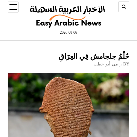
open
menu
2026-08-06
حُلْمُ جلجامش فِي العِرَاقِ
BY رامي أبو حطب