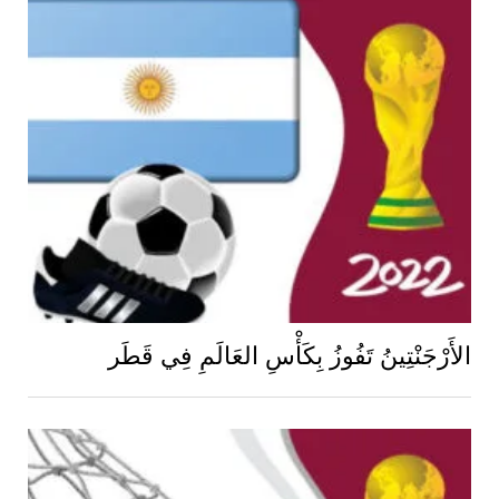
الأَرْجَنْتِينُ تَفُوزُ بِكَأْسِ العَالَمِ فِي قَطَر