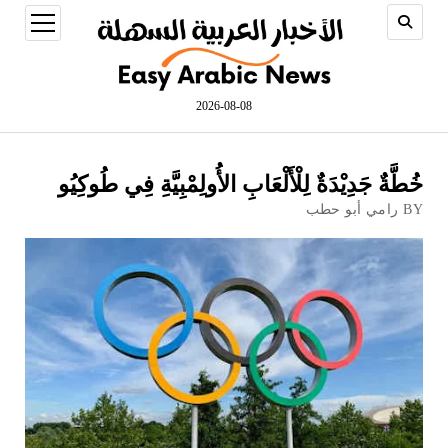
open
menu
2026-08-08
خُطَّةٌ جَدِيْدَةٌ لِلْأَلْعَابِ الأُولِمْبِيَّةِ فِي طُوكِيُو
BY رامي أبو حطب