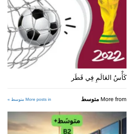
كَأْسُ العَالَمِ فِي قَطَر
More from
متوسط
More posts in متوسط »