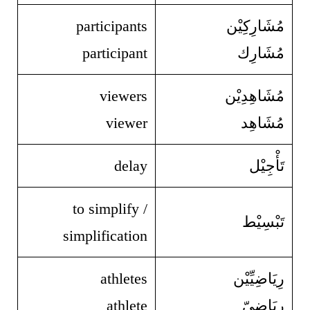
مُشَارِكِيْن
participants
مُشَارِك
participant
مُشَاهِدِيْن
viewers
مُشَاهِد
viewer
تَأْجِيْل
delay
to simplify /
تَبْسِيْط
simplification
رِيَاضِيِّيْن
athletes
رِيَاضِيّ
athlete