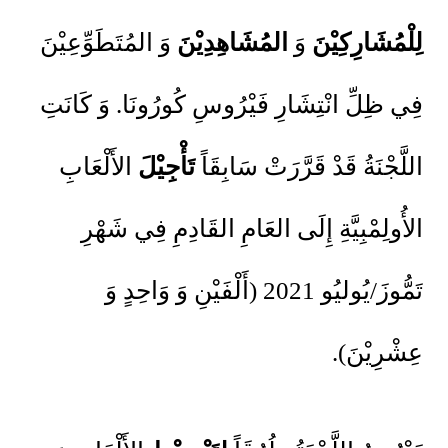
لِلْمُشَارِكِيْنَ
وَ
المُشَاهِدِيْنَ
وَ المُتَطَوِّعِيْنَ
فِي ظِلِّ انْتِشَارِ فَيْرُوسِ كُورُونَا. وَ كَانَتِ
اللَّجْنَةُ قَدْ قَرَّرَتْ سَابِقَاً
تَأْجِيْلَ
الأَلْعَابِ
الأُولِمْبِيَّةِ إِلَى العَامِ القَادِمِ فِي شَهْرِ
تَمُّوزَ/يُوليُو 2021 (أَلْفَيْنِ وَ وَاحِدٍ وَ
عِشْرِيْنَ).