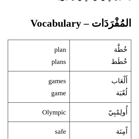
المُفْرَدَات – Vocabulary
خُطَّة
plan
خُطَط
plans
أَلْعَاب
games
لُعْبَة
game
أُولِمْبِيّ
Olympic
آَمِنَة
safe