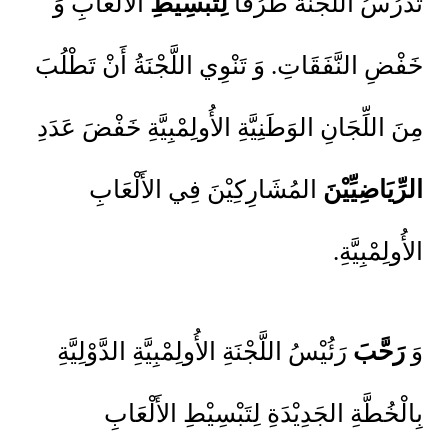
تَدْرُسُ اللَّجْنَةُ طُرُقَاً
لِتَبْسِيْطِ
الأَلْعَابِ وَ
خَفْضِ النَّفَقَاتِ. وَ تَنْوِي اللَّجْنَةُ أَنْ تَطْلُبَ
مِنَ اللِّجَانِ الوَطَنِيَّةِ الأُولِمْبِيَّةِ خَفْضَ عَدَدِ
الرِّيَاضِيِّيْنَ
المُشَارِكِيْنَ فِي الأَلْعَابِ
الأُولِمْبِيَّةِ.
وَ
رَحَّبَ
رَئُيْسُ اللَّجْنَةِ الأُولِمْبِيَّةِ الدَّوْلِيَّةِ
بِالْخُطَّةِ الجَدِيْدَةِ لِتَبْسِيْطِ الأَلْعَابِ