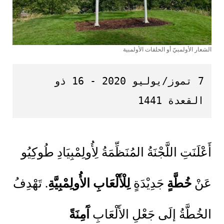
الشعار الأولمبيّ أو الحلقات الأولمبية
7 تموز/يوليو 2020 - 16 ذو 
القعدة 1441
أَعْلَنَتِ اللَّجْنَةُ المُنَظِّمَةُ لِأُولِمْبِيَادِ طُوكِيُو
عَنْ
خُطَّةٍ
جَدِيْدَةٍ
لِلْأَلْعَابِ
الأُولِمْبِيَّةِ
. تَهْدِفُ
الخُطَّةُ إلَى جَعْلِ الأَلْعَابِ
آَمِنَةً