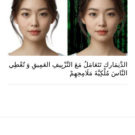
الدَّنِمَارك تَتَعَامَلُ مَعَ التَّزْيِيفِ العَمِيقِ وَ تُعْطِي
النَّاسَ مُلْكِيَّةَ مَلَامِحِهِمْ