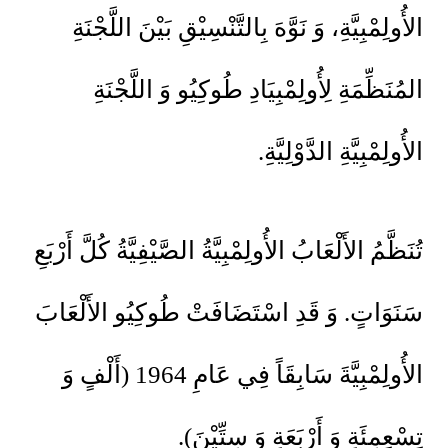
الأُولِمْبِيَّةِ، وَ نَوَّهَ بِالتَّنْسِيْقِ بَيْنَ اللَّجْنَةِ
المُنَظِّمَةِ لِأُولِمْبِيَادِ طُوكِيُو وَ اللَّجْنَةِ
الأُولِمْبِيَّةِ الدَّوْلِيَّةِ.
تُنَظَّمُ الأَلْعَابُ الأُولِمْبِيَّةُ الصَّيْفِيَّةُ كُلَّ أَرْبَعِ
سَنَوَاتٍ. وَ قَدِ اسْتَضَافَتْ طُوكِيُو الأَلْعَابَ
الأُولِمْبِيَّةَ سَابِقَاً فِي عَامِ 1964 (أَلْفٍ وَ
تِسْعِمِئَةٍ وَ أَرْبَعَةٍ وَ سِتِّيْنَ).