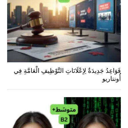
قَوَاعِدُ جَدِيدَةٌ لِإعْلَانَاتِ التَّوْظِيفِ الْعَامَّةِ فِي
أُونتاريو