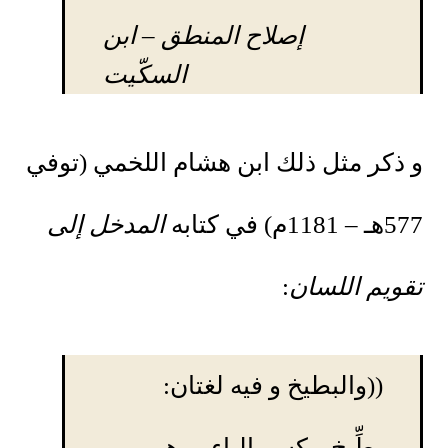
إصلاح المنطق
– ابن
السكّيت
و ذكر مثل ذلك ابن هشام اللخمي (توفي
577هـ – 1181م) في كتابه
المدخل إلى
تقويم اللسان
:
((والبطيخ و فيه لغتان:
بِطِّيخ، بكسر الباء، و هي