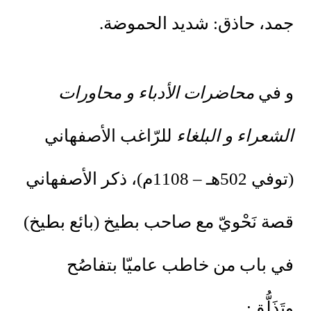
جمد، حاذق: شديد الحموضة.
و في
محاضرات الأدباء و محاورات
الشعراء و البلغاء
للرّاغب الأصفهاني
(توفي 502هـ – 1108م)، ذكر الأصفهاني
قصة نَحْويّ مع صاحب بطيخ (بائع بطيخ)
في باب من خاطب عاميّا بتفاصُح
وتَذَلُّق: