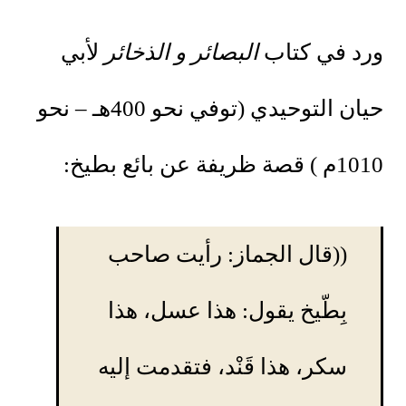
ورد في كتاب
البصائر و الذخائر
لأبي
حيان التوحيدي (توفي نحو 400هـ – نحو
1010م ) قصة ظريفة عن بائع بطيخ:
((قال الجماز: رأيت صاحب
بِطّيخ يقول: هذا عسل، هذا
سكر، هذا قَنْد، فتقدمت إليه