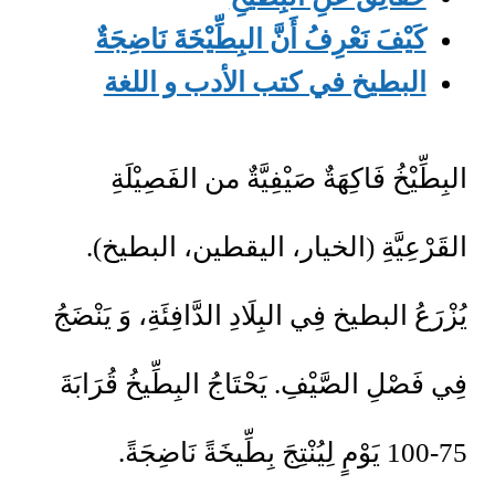
كَيْفَ نَعْرِفُ أَنَّ البِطِّيْخَةَ نَاضِجَةٌ
البطيخ في كتب الأدب و اللغة
البِطِّيْخُ فَاكِهَةٌ صَيْفِيَّةٌ من الفَصِيْلَةِ
القَرْعِيَّةِ (الخيار، اليقطين، البطيخ).
يُزْرَعُ البطيخ فِي البِلَادِ الدَّافِئَةِ، وَ يَنْضَجُ
فِي فَصْلِ الصَّيْفِ. يَحْتَاجُ البِطِّيخُ قُرَابَةَ
75-100 يَوْمٍ لِيُنْتِجَ بِطِّيخَةً نَاضِجَةً.