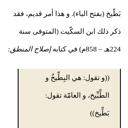
بَطّيخ (بفتح الباء). و هذا أمر قديم، فقد
ذكر ذلك ابن السكّيت (المتوفى سنة
224هـ – 858م) في كتابه
إصلاح المنطق
:
((و تقول: هي البِطِّيخُ و
الطِّبِّيخ، و العامّة تقول:
بَطِّيخ))