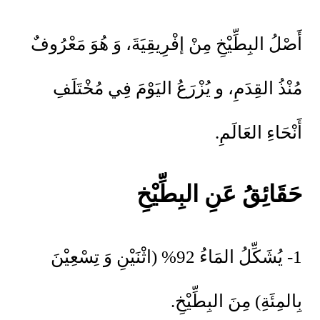
أَصْلُ البِطِّيْخِ مِنْ إفْرِيقِيَةَ، وَ هُوَ مَعْرُوفٌ
مُنْذُ القِدَمِ، و يُزْرَعُ اليَوْمَ فِي مُخْتَلَفِ
أَنْحَاءِ العَالَمِ.
حَقَائِقُ عَنِ البِطِّيْخِ
1- يُشَكِّلُ المَاءُ 92% (اثْنَيْنِ وَ تِسْعِيْنَ
بِالمِئَةِ) مِنَ البِطِّيْخِ.