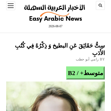
open
menu
2026-08-07
سِتُّ حَقَائِقَ عَنِ البطيخ وَ ذِكْرُهُ فِي كُتُبِ
الأَدَبِ
BY رامي أبو حطب
متوسط+ / B2