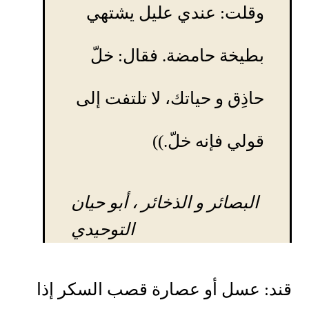
وقلت: عندي عليل يشتهي
بطيخة حامضة. فقال: خلّ
حاذِق و حياتك، لا تلتفت إلى
قولي فإنه خلّ.))
البصائر و الذخائر
، أبو حيان
التوحيدي
قند: عسل أو عصارة قصب السكر إذا