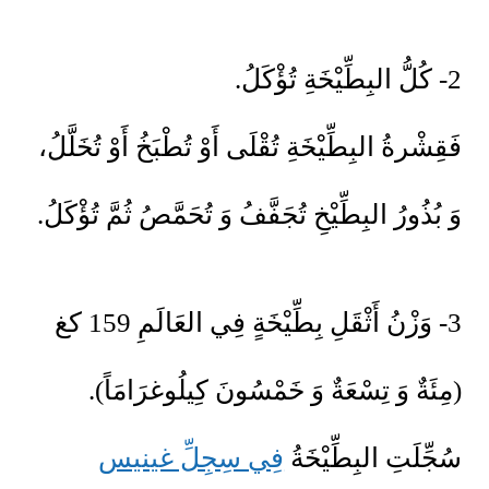
2- كُلُّ البِطِّيْخَةِ تُؤْكَلُ.
فَقِشْرةُ البِطِّيْخَةِ تُقْلَى أَوْ تُطْبَخُ أَوْ تُخَلَّلُ،
وَ بُذُورُ البِطِّيْخِ تُجَفَّفُ وَ تُحَمَّصُ ثُمَّ تُؤْكَلُ.
3- وَزْنُ أَثْقَلِ بِطِّيْخَةٍ فِي العَالَمِ 159 كغ
(مِئَةٌ وَ تِسْعَةٌ وَ خَمْسُونَ كِيلُوغرَامَاً).
سُجِّلَتِ البِطِّيْخَةُ
فِي سِجِلِّ غينيس