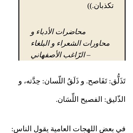
تكذبان.))
محاضرات الأدباء و
محاورات الشعراء و البلغاء
–
الرّاغب الأصفهاني
تَذَلُّق: تَفَاصح. و ذَلَقُ اللّسان: حِدَّته، و
الذّليق: الفصيح اللِّسَان.
في بعض اللهجات العامية يقول الناس: