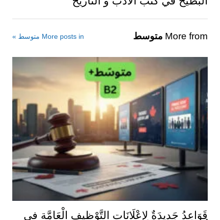
البطيخ في كتب الأدب و التاريخ
More from
متوسط
More posts in متوسط »
قَوَاعِدُ جَدِيدَةٌ لِإعْلَانَاتِ التَّوْظِيفِ الْعَامَّةِ فِي