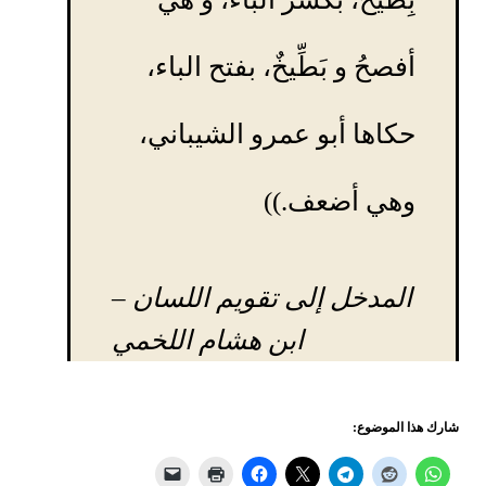
أفصحُ و بَطِّيخٌ، بفتح الباء،
حكاها أبو عمرو الشيباني،
وهي أضعف.))
المدخل إلى تقويم اللسان
–
ابن هشام اللخمي
شارك هذا الموضوع: