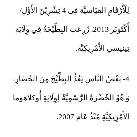
لِلْأَرْقَامِ القِيَاسِيَّةِ فِي 4 تِشْرِيْنَ الأَوَّلِ/
أُكْتُوبَر 2013. زُرِعَتِ البِطِّيْخَةُ فِي وِلَايَةِ
تِينيسي الأَمْرِيكِيَّةِ.
4- بَعْضُ النَّاسِ يَعُدُّ البِطِّيْخَ مِنَ الخُضَارِ.
وَ هُوُ الخُضْرَةُ الرَّسْمِيَّةُ لِوِلَايَةِ أُوكلاهوما
الأَمْرِيكِيَّةِ مُنْذُ عَامِ 2007.