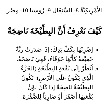
الأَمْرِيكِيَّةُ 8- السَّنِغَال 9- رُوسيا 10- مِصْر
كَيْفَ نَعْرِفُ أَنَّ البِطِّيْخَةَ نَاضِجَةٌ
اِضْرِبْهَا بِكَفِّ يَدِكَ: إذَا صَدَرَتْ رَنَّةٌ
خَفِيْفَةٌ كَأَنَّهَا جَوْفَاءُ، فَهِيَ نَاضِجَةٌ.
ِاُنْظُرْ إلَى بُقْعَةِ البِطِّيْخَةِ (الجُزْءُ
الَّذِي يَكُونُ عَلَى الأَرْضِ): تَكُونُ
البِطِّيْخَةُ نَاضِجَةً إذَا كَانَ لَوْنُ
بُقْعَتِهَا أَصْفَرَ أَوْ ضَارِبَاً لِلصُّفْرَة.