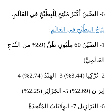
6- الصِّينُ أَكْبَرُ مُنْتِجٍ لِلْبِطِّيْخِ فِي العَالَمِ.
نِتَاجُ البِطِّيْخِ في العَالَمِ
:
1- الصِّيْنُ 60 مِلْيُونِ طَنٍّ (59% من النِّتَاجِ
العَالَمِيِّ)
2- تُرْكِيا (3.44%) 3- الهِنْدُ (2.74%) 4-
إيرَان (2.69%) 5- الجَزَائِر (2.25%)
6- البَرَازِيل 7- الوِلَايَاتُ المُتَّحِدَةُ