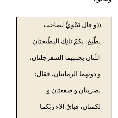
((و قال نَحْويٌّ لصاحب
بِطّيخ: بِكَمْ تانِك البِطّيختان
اللّتان بجنبهما السفرجلتان،
و دونهما الرمانتان، فقال:
بضربتان و صفعتان و
لكمتان، فبأيّ آلاء ربّكما