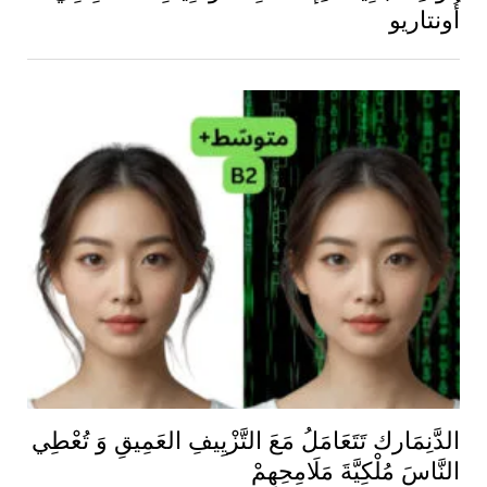
أُونتاريو
الدَّنِمَارك تَتَعَامَلُ مَعَ التَّزْيِيفِ العَمِيقِ وَ تُعْطِي
النَّاسَ مُلْكِيَّةَ مَلَامِحِهِمْ