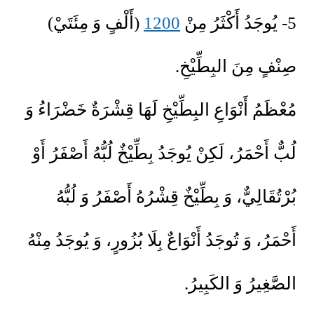
5- يُوجَدُ أَكْثَرُ مِنْ
1200
(أَلْفٍ وَ مِئَتَيْ)
صِنْفٍ مِنَ البِطِّيْخِ.
مُعْظَمُ أَنْوَاعِ البِطِّيْخِ لَهَا قِشْرَةٌ خَضْرَاءُ وَ
لُبٌّ أَحْمَرُ، لَكِنْ يُوجَدُ بِطِّيْخٌ لُبُّهُ أَصْفَرُ أَوْ
بُرْتُقَالِيٌّ، وَ بِطِّيْخٌ قِشْرُهُ أَصْفَرُ وَ لُبُّهُ
أَحْمَرُ، وَ تُوجَدُ أَنْوَاعٌ بِلَا بُزُورٍ، وَ يُوجَدُ مِنْهُ
الصَّغِيرُ وَ الكَبِيرُ.