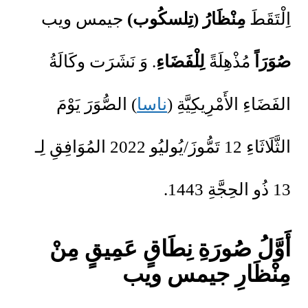
اِلْتَقَطَ
مِنْظَارُ (تِلسكُوب)
جيمس ويب
صُوَرَاً
مُذْهِلَةً
لِلْفَضَاءِ
. وَ نَشَرَت وكَالَةُ
الفَضَاءِ الأَمْرِيكِيَّةِ (
ناسا
) الصُّوَرَ يَوْمَ
الثَّلَاثَاءِ 12 تَمُّوزَ/يُوليُو 2022 المُوَافِقِ لِـ
13 ذُو الحِجَّةِ 1443.
أَوَّلُ صُورَةِ نِطَاقٍ عَمِيقٍ مِنْ
مِنْظَارِ جيمس ويب