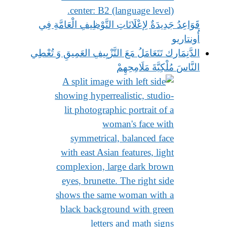
قَوَاعِدُ جَدِيدَةٌ لِإعْلَانَاتِ التَّوْظِيفِ الْعَامَّةِ فِي
أُونتاريو
الدَّنِمَارك تَتَعَامَلُ مَعَ التَّزْيِيفِ العَمِيقِ وَ تُعْطِي
النَّاسَ مُلْكِيَّةَ مَلَامِحِهِمْ