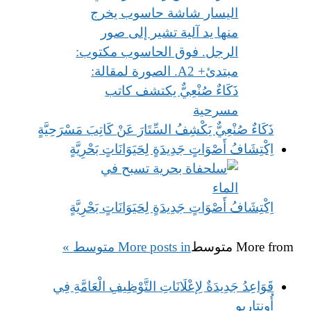
ذَكَاءٌ صُنْعِيٌّ يَكْشِفُ السِّتَارَ عَنْ كَاتِبَ مَسْرَحِيَّةٍ
اِكْتِشَافُ أَصْوَاتٍ جَدِيدَةٍ لِحَيَوَانَاتٍ بَحْرِيَّةٍ
اِكْتِشَافُ أَصْوَاتٍ جَدِيدَةٍ لِحَيَوَانَاتٍ بَحْرِيَّةٍ
More from
متوسط
More posts in متوسط »
قَوَاعِدُ جَدِيدَةٌ لِإعْلَانَاتِ التَّوْظِيفِ الْعَامَّةِ فِي
أُونتاريو