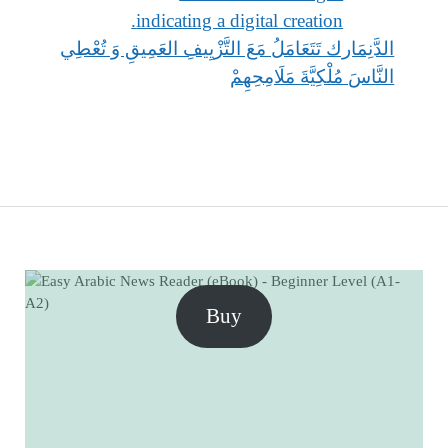
الدَّنِمَارك تَتَعَامَلُ مَعَ التَّزْيِيفِ العَمِيقِ وَ تُعْطِي
النَّاسَ مُلْكِيَّةَ مَلَامِحِهِمْ
Buy