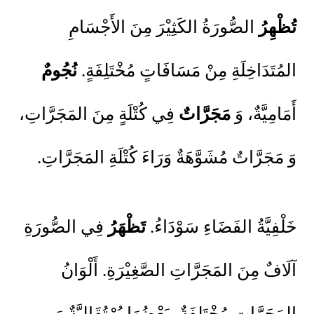
تُظْهِرُ
الصُّورَةُ الكَثِيْرَ مِنَ الأَجْسَامِ
المُتَدَاخِلَةِ مِنْ مَسَافَاتٍ مُخْتَلِفَةٍ.
نُجُومٌ
أَمَامِيَّةٌ، وَ
مَجَرَّاتٌ
فِي كُتْلَةٍ مِنَ المَجَرَّاتِ،
وَ مَجَرَّاتٌ مُشَوَّهَةٌ وَرَاءَ كُتْلَةِ المَجَرَّاتِ.
خَلْفِيَّةُ الفَضَاءِ سَوْدَاءُ.
تَظْهَرُ
فِي الصُّورَةِ
آلَافٌ مِنَ المَجَرَّاتِ الصَّغِيْرَةِ. أَلْوَانُ
المَجَرَّاتِ مُخْتَلِفَةٌ، بَعْضُهَا بُرْتُقَالِيَّةٌ وَ