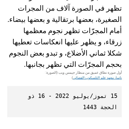
أول صورة نطاق عميق من منظار جيمس ويب (الصورة:
ناسا، معهد علم التلسكوب الفضائي
)
15 تموز/يوليو 2022 - 16 ذو 
الحجة 1443