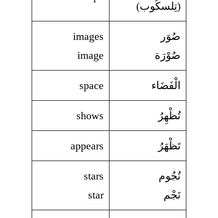
(تِلسكُوب)
صُوَر
images
صُوْرَة
image
الْفَضَاء
space
تُظْهِرُ
shows
تَظْهَرُ
appears
نُجُوم
stars
نَجْم
star