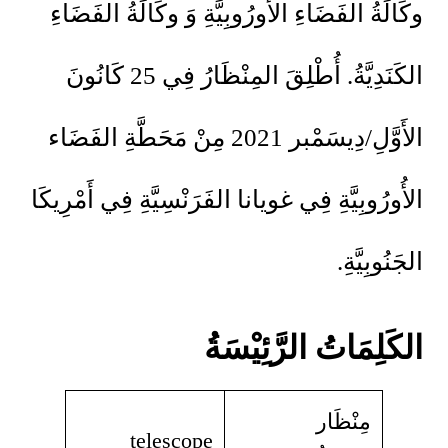
وكَالَةُ الفَضَاءِ الأُورُوبِيَّةِ وَ وكَالَةُ الفَضَاءِ
الكَنَدِيَّةُ. أُطْلِقَ المِنْظَارُ فِي 25 كَانُونَ
الأَوَّلِ/دِيسَمْبر 2021 مِنْ مَحَطَّةِ الفَضَاء
الأُورُوبِيَّةِ فِي غويانا الفَرَنْسِيَّةِ فِي أَمْرِيكَا
الجَنُوبِيَّةِ.
الكَلِمَاتُ الرَّئِيْسَةُ
مِنْظَار
telescope