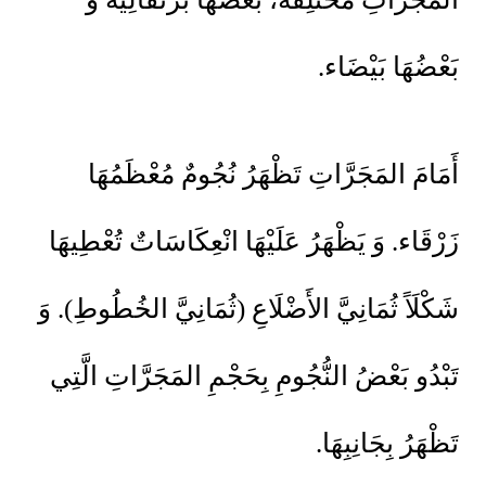
بَعْضُهَا بَيْضَاء.
أَمَامَ المَجَرَّاتِ تَظْهَرُ نُجُومٌ مُعْظَمُهَا
زَرْقَاء. وَ يَظْهَرُ عَلَيْهَا انْعِكَاسَاتٌ تُعْطِيهَا
شَكْلَاً ثُمَانِيَّ الأَضْلَاعِ (ثُمَانِيَّ الخُطُوطِ). وَ
تَبْدُو بَعْضُ النُّجُومِ بِحَجْمِ المَجَرَّاتِ الَّتِي
تَظْهَرُ بِجَانِبِهَا.