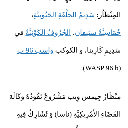
المِنْظَاُر:
سَدِيمُ الحلْقَةِ الجَنُوبِيَّةِ
،
خُمَاسِيَّةُ ستيفان
،
الجُرُوفُ الكَوْنِيَّةُ
فِي
سَدِيمِ كَارِينا، و الكوكب
واسب 96 ب
(WASP 96 b).
مِنْظَارُ جِيمس وِيب مَشْرُوعٌ تَقُودُهُ وكَالَة
الفَضَاءِ الأَمْرِيكِيَّةِ (ناسا) وَ تُشَارِكُ فِيهِ