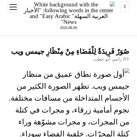
open
menu
2026-08-09
صُوَرٌ فَرِيدَةٌ لِلْفَضَاءِ مِنْ مِنْظَارِ جيمس ويب
BY رامي أبو حطب