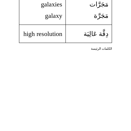
مَجَرَّات
galaxies
مَجَرَّة
galaxy
دِقَّة عَالِيَة
high resolution
الكلمات الرئيسة
جروف كونية في سديم كارنيا (الصورة: ناسا، معهد علم التلسكوب الفضائي)