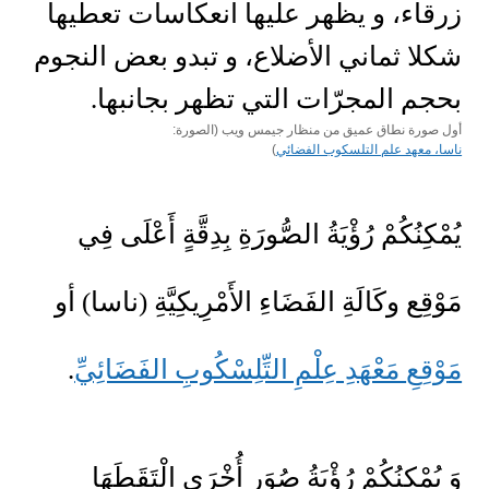
أول صورة نطاق عميق من منظار جيمس ويب (الصورة:
ناسا، معهد علم التلسكوب الفضائي
)
يُمْكِنُكُمْ رُؤْيَةُ الصُّورَةِ بِدِقَّةٍ أَعْلَى فِي
مَوْقِع وكَالَةِ الفَضَاءِ الأَمْرِيكِيَّةِ (ناسا) أو
م
و
ق
ع
مَعْهَدِ عِلْمِ التِّلِسْكُوبِ الفَضَائِيِّ
.
وَ يُمْكِنُكُمْ رُؤْيَةُ صُوَرٍ أُخْرَى الْتَقَطَهَا