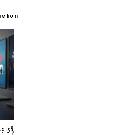
re from
قَوَاعِد