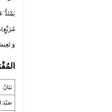
يَمْتَدُّ عَ
وَ تَعِيشُ فِيهِ قُرَابَةُ 10%
المُفْرَدَ
بَيَانٌ
صَيْدَ ا