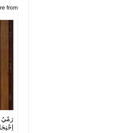
re from
رَمْيُ ا
اِحْتِجَ