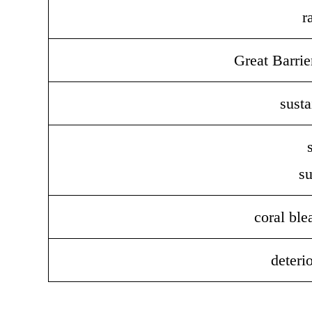
r
Great Barrie
susta
su
coral ble
deteri