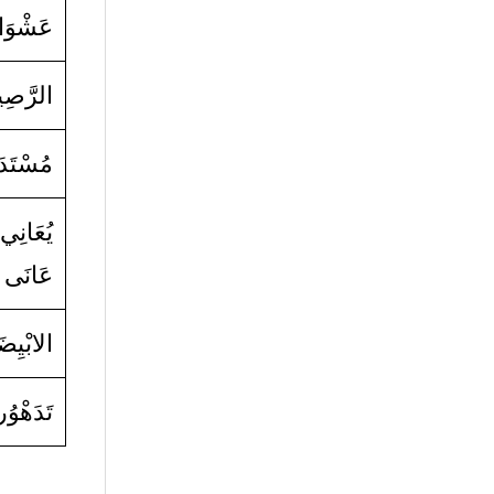
عَشْوَائ
الرَّصِ
مُسْتَد
يُعَانِي
عَانَى 
الابْيِض
تَدَهْوُر