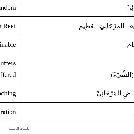
ِيِّ
andom
يف المَرْجَانِيَ العَظِيم
r Reef
َام
inable
suffers
(الشَّيْءَ)
ffered
َاضِ المَرْجَانِيِّ
aching
oration
الكلمات الرئيسة