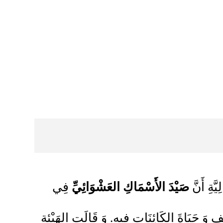
َّةِ أَنَّ
صَيْدَ الأَسْمَاكِ
العَشْوَائِيِّ
فِي
فِ وَ حَيَاةَ الكَائِنَاتِ فِيهِ. وَ قَالَتِ الهَيْئة