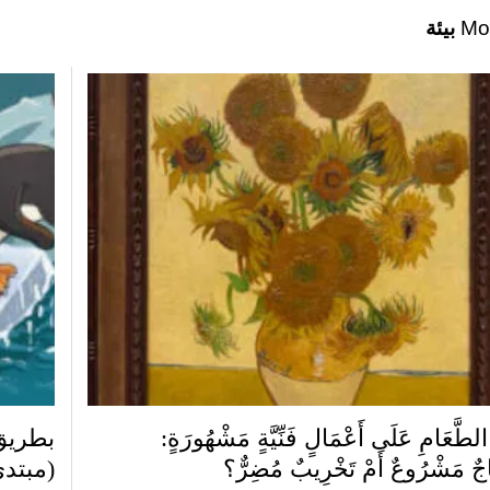
Mo
بيئة
لطَّعَامِ عَلَى أَعْمَالٍ فَنِّيَّةٍ مَشْهُورَةٍ:
بطريق يَ
اجٌ مَشْرُوعٌ أَمْ تَخْرِيبٌ مُضِرٌّ؟
(مبتد