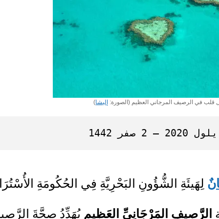
قلب في الرصيف المرجاني العظيم (الصورة:
إليشا
)
َانٌ
لِهَيئَةِ الشُّؤُونِ البَحْرِيَّةِ فِي الحُكُومَةِ الأُسْتُرَالِي
ِ
الرَّصِيفِ المَرْجَانِيِّ العَظِيمِ
يُهَدِّدُ صِحَّةَ الرَّصِي