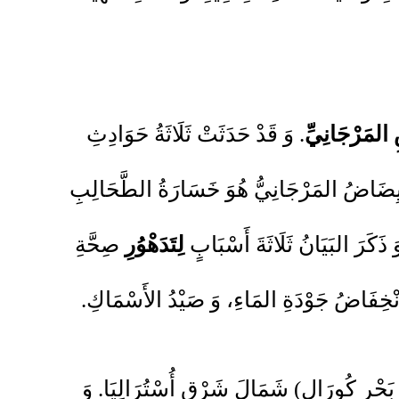
المَرْجَانِيِّ
. وَ قَدْ حَدَثَتْ ثَلَاثَةُ حَوَادِثِ
ِضَاضُ المَرْجَانِيُّ هُوَ خَسَارَةُ الطَّحَالِبِ
ذَكَرَ البَيَانُ ثَلَاثَةَ أَسْبَابٍ
لِتَدَهْوُرِ
صِحَّةِ
انْخِفَاضُ جَوْدَةِ المَاءِ، وَ صَيْدُ الأَسْمَاكِ.
بَحْرِ كُورَال) شَمَالَ شَرْقِ أُسْتُرَالِيَا. وَ