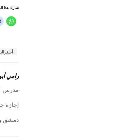
شارك هذا ال
أستراليا
رامي أب
مدرس للغ
إجازة جا
دمشق و ي