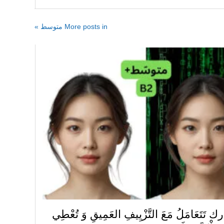
More posts in متوسط »
ارك تَتَعَامَلُ مَعَ التَّزْيِيفِ العَمِيقِ وَ تُعْطِي