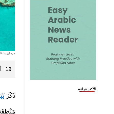
مرجان بشكل 
19 أيلول 2020 – 2 صفر 1442
الأكثر قراءة
ذَكَرَ
بَي
مَنْطِقَة