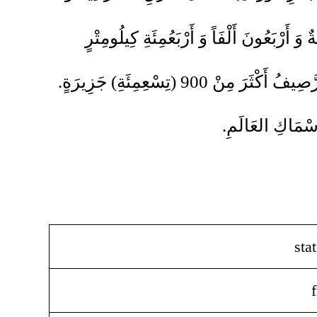
َةٌ وَ أَرْبَعُونَ أَلْفَاً وَ أَرْبَعُمِئَةِ كِيلُومِتْرٍ
مُرَبَّعٍ)، وَ ذَلِكَ يُعَادِلُ مَسَاحَةَ أَلْمَانِيَا تَقْرِيبَاً. وَ يَحْوِي الرَّصِيفُ أَكْثَرَ مِنْ 900 (تِسْعِمِئَةِ) جَزِيرَةٍ.
sta