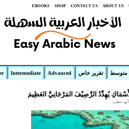
EBOOKS
SHOP
CONTACT US
ABOUT US
متوسط
تقرير خاص
Advanced
Intermediate
er
َسْمَاكِ يُهِدِّدُ الرَّصِيْفَ المَرْجَانِيَّ العَظِيمَ