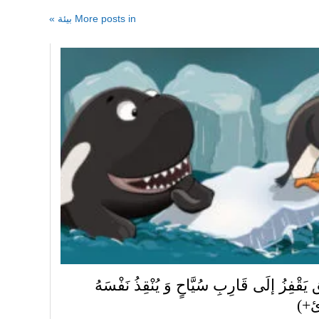
More posts in بيئة »
قْفِزُ إلَى قَارِبِ سُيَّاحٍ وَ يُنْقِذُ نَفْسَهُ
ئ+)