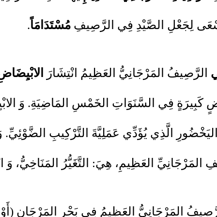
َسْعَى لِجَعْلِ الصَّيْدِ فِي الرَّصِيفِ
مُسْتَدَامَاً
.
ي
الرَّصِيفُ المَرْجَانِيُّ العَظِيمُ انْتِشَارَ
الابْيِضَاضِ 
ٍ كَبِيرَةٍ فِي السَّنَوَاتِ الخَمْسِ المَاضِيَةِ. وَ الابْي
يَخْضُورِ الَّذِي يُؤَدِّي عَمَلِيَّةَ التَّرْكِيبِ الضَّوْئِيِّ. وَ 
ِ المَرْجَانِيِّ العَظِيمِ، هِيَ: التَّغَيُّرُ المَنَاخِيُّ، وَ 
رَّصِيفُ المَرْجَانِيُّ العَظِيمُ فِي بَحْرِ المَرْجَانِ (أَوْ 