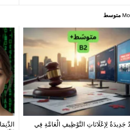
Mo
متوسط
ُ جَدِيدَةٌ لِإعْلَانَاتِ التَّوْظِيفِ الْعَامَّةِ فِي
الدَّنِمَ