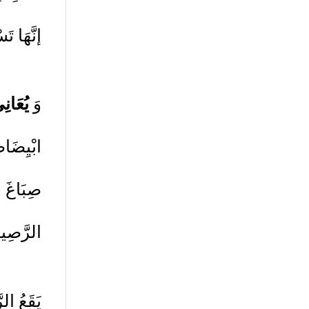
إنَّهَا ت
وَ
يُعَانِ
ابْيِضَاض
صِبَاغَ ال
الرَّصِيف
يَقَعُ ال