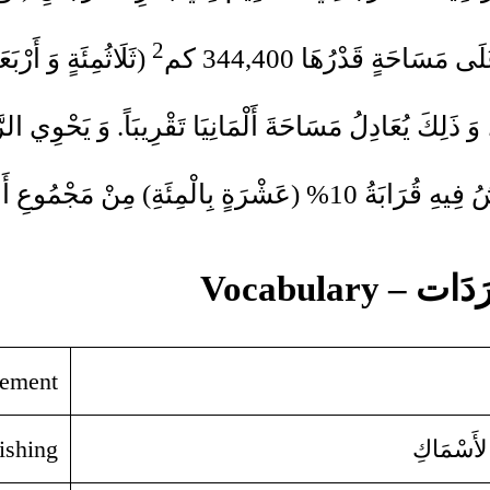
2
لَى مَسَاحَةٍ قَدْرُهَا 344,400 كم
(ثَلَاثُمِئَةٍ وَ أَرْبَع
 (عَشْرَةٍ بِالْمِئَةِ) مِنْ مَجْمُوعِ أَسْمَاكِ العَالَمِ.
ات – Vocabulary
tement
لأَسْمَاكِ
fishing