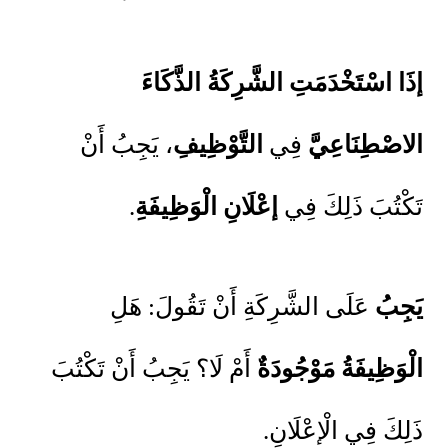
إذَا اسْتَخْدَمَتِ
الشَّرِكَةُ
الذَّكَاءَ
الاصْطِنَاعِيَّ
فِي
التَّوْظِيفِ
، يَجِبُ أَنْ
تَكْتُبَ ذَلِكَ فِي
إعْلَانِ
الْوَظِيفَةِ
.
يَجِبُ
عَلَى الشَّرِكَةِ أَنْ تَقُولَ: هَلِ
الْوَظِيفَةُ
مَوْجُودَةٌ
أَمْ لَا؟ يَجِبُ أَنْ تَكْتُبَ
ذَلِكَ فِي الْإعْلَانِ.