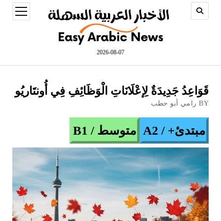
open
menu
2026-08-07
قَوَاعِدُ جَدِيدَةٌ لِإعْلَانَاتِ الْوَظَائِفِ فِي أُونتَاريُو
BY رامي أبو حطب
مبتدئ+ / A2
متوسط / B1