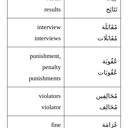
نَتَائِج
results
مُقَابَلَة
interview
مُقَابَلَات
interviews
punishment,
عُقُوبَة
penalty
عُقُوبَات
punishments
مُخَالِفِين
violators
مُخَالِف
violator
غَرَامَة
fine