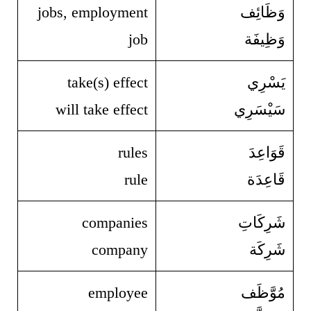
وَظَائِف
jobs, employment
وَظِيفَة
job
يَسْرِي
take(s) effect
سَيْسَرِي
will take effect
قَوَاعِدَ
rules
قَاعِدَة
rule
شَرِكَاتِ
companies
شَرِكَة
company
مُوَّظَف
employee