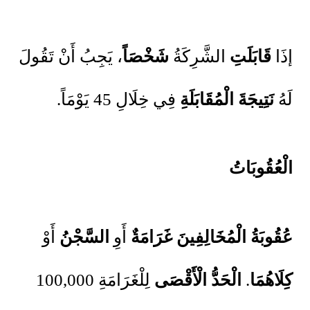
إذَا
قَابَلَتِ
الشَّرِكَةُ
شَخْصَاً
، يَجِبُ أَنْ تَقُولَ
لَهُ
نَتِيجَةَ الْمُقَابَلَةِ
فِي خِلَالِ 45 يَوْمَاً.
الْعُقُوبَاتُ
عُقُوبَةُ
الْمُخَالِفِينَ
غَرَامَةٌ
أَوِ
السَّجْنُ
أَوْ
كِلَاهُمَا
.
الْحَدُّ الْأَقْصَى
لِلْغَرَامَةِ 100,000