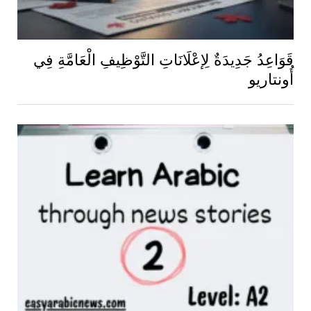
قَوَاعِدُ جَدِيدَةٌ لِإعْلَانَاتِ التَّوْظِيفِ الْعَامَّةِ فِي
أُونتاريو