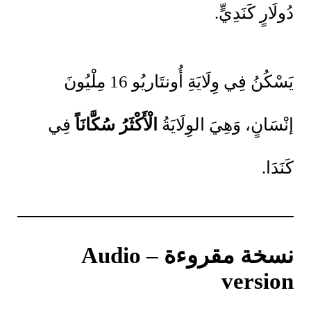
دُولَارٍ كَنَدِيٍّ.
يَسْكُنُ فِي وِلَايَةِ أُونتَاريُو 16 مِلْيُونَ
إنْسَانٍ، وَهِيَ الوِلَايَةُ
الْأَكْثَرُ سُكَّانَاً
فِي
كَنَدَا.
نسخة مقروءة – Audio
version