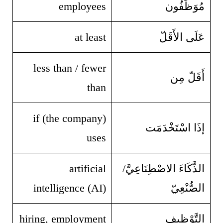
مُوَظَّفُون
employees
عَلَى الأَقَلّ
at least
less than / fewer
أَقَلّ مِن
than
if (the company)
إذَا اسْتَخْدَمَت
uses
الذَّكَاءَ الاصْطِنَاعِيَّ/
artificial
الصُّنْعِيّ
intelligence (AI)
التَّوْظِيف
hiring, employment