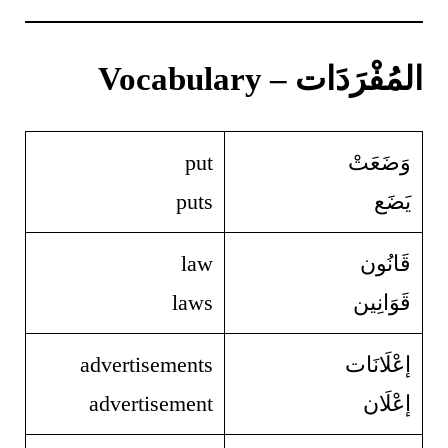
المُفْرَدَات – Vocabulary
وَضَعَتْ
put
يَضَع
puts
قَانُون
law
قَوَانِين
laws
إعْلَانَات
advertisements
إعْلَان
advertisement