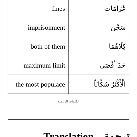
غَرَامَات
fines
سَجْن
imprisonment
كِلَاهُمَا
both of them
حَدّ أَقْصَى
maximum limit
الْأَكْثَرُ سُكَّانَاً
the most populace
الكلمات الرئيسة
ترجمة – Translation