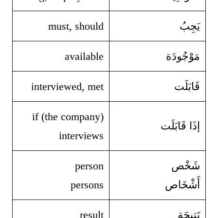
يَجِبُ
must, should
مَوْجُودَة
available
قَابَلَت
interviewed, met
if (the company)
إذَا قَابَلَت
interviews
شَخْص
person
أَشْخَاص
persons
نَتِيجَة
result