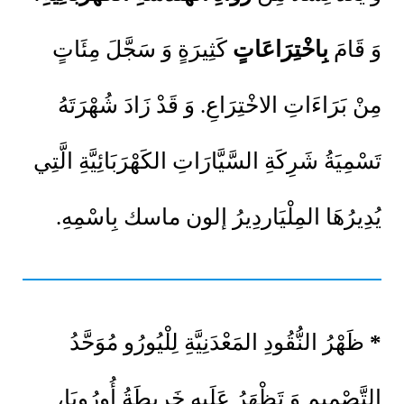
وَ قَامَ
بِاخْتِرَاعَاتٍ
كَثِيرَةٍ وَ سَجَّلَ مِئَاتٍ
مِنْ بَرَاءَاتِ الاخْتِرَاعِ. وَ قَدْ زَادَ شُهْرَتَهُ
تَسْمِيَةُ شَرِكَةِ السَّيَّارَاتِ الكَهْرَبَائِيَّةِ الَّتِي
يُدِيرُهَا المِلْيَاردِيرُ إلون ماسك بِاسْمِهِ.
*
ظَهْرُ النُّقُودِ المَعْدَنِيَّةِ لِلْيُورُو مُوَحَّدُ
التَّصْمِيمِ وَ تَظْهَرُ عَلَيهِ خَرِيطَةُ أُورُوبَا،