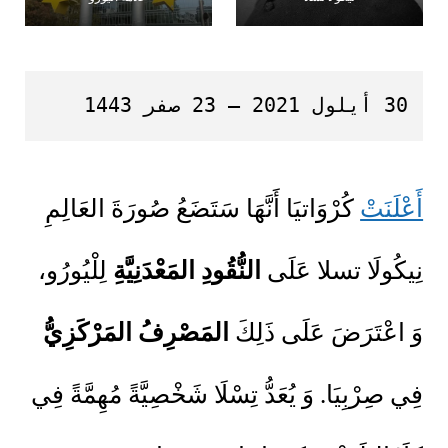
30 أيلول 2021 – 23 صفر 1443
أَعْلَنَتْ
كُرْوَاتيَا أَنَّهَا سَتَضَعُ صُورَةَ العَالِمِ
نِيكُولَا تسلا عَلَى
النُّقُودِ المَعْدَنِيَّةِ
لِلْيُورُو،
وَ اعْتَرَضَ عَلَى ذَلِكَ
المَصْرِفُ المَرْكَزِيُّ
فِي صِرْبِيَا. وَ يُعَدُّ تِسْلَا شَخْصِيَّةً مُهِمَّةً فِي