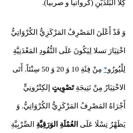
كِلَا البَلَدَيْنِ (كرواتيا و صربيا).
وَ قَدْ أَعْلَنَ المَصْرِفُ المَرْكَزِيُّ الكُرْوَاتِيُّ
اخْتِيَارَ تسلا لِيَكُونَ عَلَى النُّقُودِ المَعْدَنِيَّةِ
لِلْيُورُو
*
مِنْ فِئَةِ 10 وَ 20 وَ 50 سِنْتَاً. أَتَى
الاخْتِيَارُ مِنْ نَتِيجَةِ
تَصْوِيتٍ
إلكِتْرُونِيٍّ
أَجْرَاهُ المَصْرِفُ المَرْكَزِيُّ الكُرْوَاتِيُّ. وَ
يَظَهْرُ تِسْلَا عَلَى
العُمْلَةِ الوَرَقِيَّةِ
الصِّرْبِيَّةِ