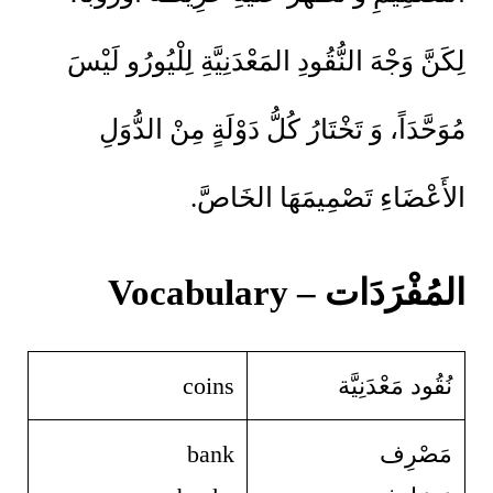
لِكَنَّ وَجْهَ النُّقُودِ المَعْدَنِيَّةِ لِلْيُورُو لَيْسَ
مُوَحَّدَاً، وَ تَخْتَارُ كُلُّ دَوْلَةٍ مِنْ الدُّوَلِ
الأَعْضَاءِ تَصْمِيمَهَا الخَاصَّ.
المُفْرَدَات – Vocabulary
نُقُود مَعْدَنِيَّة
coins
مَصْرِف
bank