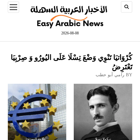
open
menu
2026-08-08
كُرْوَاتيَا تَنْوِي وَضْعَ تِسْلَا عَلَى اليُورُو وَ صِرْبِيَا
تَعْتَرِضُ
BY رامي أبو حطب
نيكولا تسلا
علامة اليورو