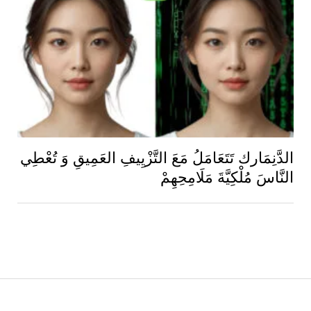
الدَّنِمَارك تَتَعَامَلُ مَعَ التَّزْيِيفِ العَمِيقِ وَ تُعْطِي
النَّاسَ مُلْكِيَّةَ مَلَامِحِهِمْ