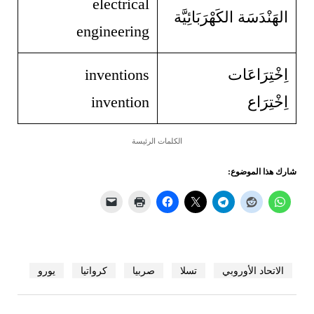
electrical
الهَنْدَسَة الكَهْرَبَائِيَّة
engineering
اِخْتِرَاعَات
inventions
اِخْتِرَاع
invention
الكلمات الرئيسة
شارك هذا الموضوع:
الاتحاد الأوروبي
تسلا
صربيا
كرواتيا
يورو