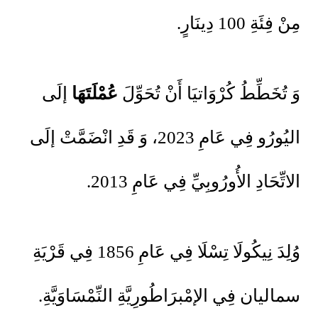
مِنْ فِئَةِ 100 دِينَارٍ.
وَ تُخَطِّطُ كُرْوَاتيَا أَنْ تُحَوِّلَ
عُمْلَتَهَا
إلَى
اليُورُو فِي عَامِ 2023، وَ قَدِ انْضَمَّتْ إلَى
الاتِّحَادِ الأُورُوبِيِّ فِي عَامِ 2013.
وُلِدَ نِيكُولَا تِسْلَا فِي عَامِ 1856 فِي قَرْيَةِ
سماليان فِي الإمْبرَاطُورِيَّةِ النِّمْسَاوَيَّةِ.