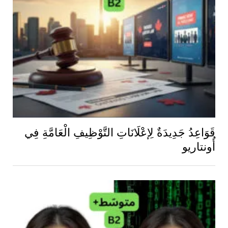
قَوَاعِدُ جَدِيدَةٌ لِإعْلَانَاتِ التَّوْظِيفِ الْعَامَّةِ فِي
أُونتاريو