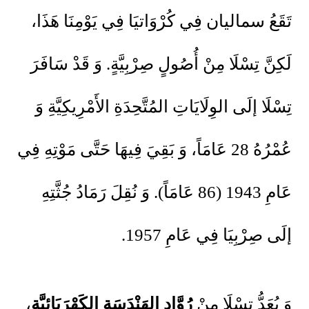
تَقَعُ سماليان فِي كُرْوَاتيَا فِي يَوْمِنَا هَذَا،
لَكِنَّ تِسْلَا مِنْ أُصُولٍ صِرْبِيَّةٍ. وَ قَدْ سَافَرَ
تِسْلَا إلَى الوِلَايَاتِ المُتَّحِدَةِ الأَمْرِيكِيَّةِ وَ
عُمْرُهُ 28 عَامَاً، وَ بَقِيَ فِيهَا حَتَّى مَوْتِهِ فِي
عَامِ 1943 (86 عَامَاً). وَ نُقِلَ رَمَادُ جُثَّتِهِ
إلَى صِرْبِيَا فِي عَامِ 1957.
وَ يُعَدُّ تِسْلَا مِنْ
رُوَّادِ
الهَنْدَسَةِ الكَهْرَبَائِيَّةِ
،