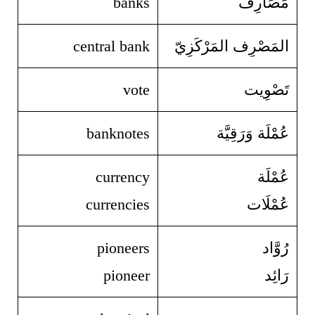
مَصَارِف
banks
المَصْرِف المَرْكَزِيّ
central bank
تَصْوِيت
vote
عُمْلَة وَرَقِيَّة
banknotes
عُمْلَة
currency
عُمْلَات
currencies
رُوَّاد
pioneers
رَائِد
pioneer