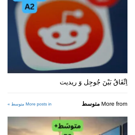
اِتِّفَاقٌ بَيْنَ جُوجِل وَ ريديت
More from
متوسط
More posts in متوسط »