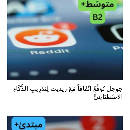
جوجل تُوَقِّعُ اتِّفَاقَاً مَعَ ريديت لِتَدْرِيبِ الذَّكَاءِ
الاصْطِنَاعِيِّ