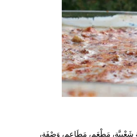
ة شَعْبِيَّة، مَطْعَم، مَطَاعِم، وَصْفَة،