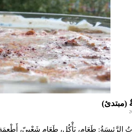
َةٌ (مبتدئ)
2
اتُ الرَّئِيسَةُ: طَعَام، يَأْكُل، طَعَام شَعْبِيّ، أَطْعِمَ