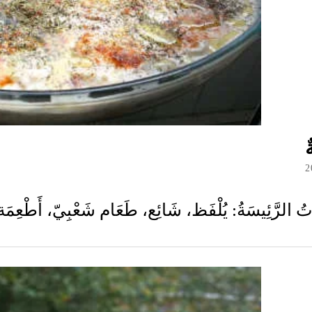
ٌ
2
تُ الرَّئِيسَةُ: يُلْفَظ، شَائِع، طَعَام شَعْبِيّ، أَطْعِمَة