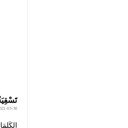
تَسْقِي
021-03-30
الكَلِمَ