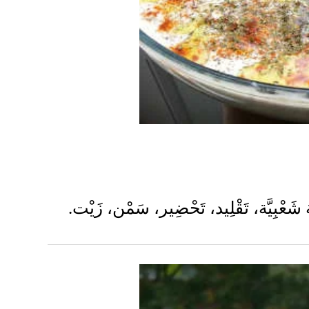
 شَعْبِيَّة، تَقْلِيد، تَحْضِير، سَمْن، زَيْت.