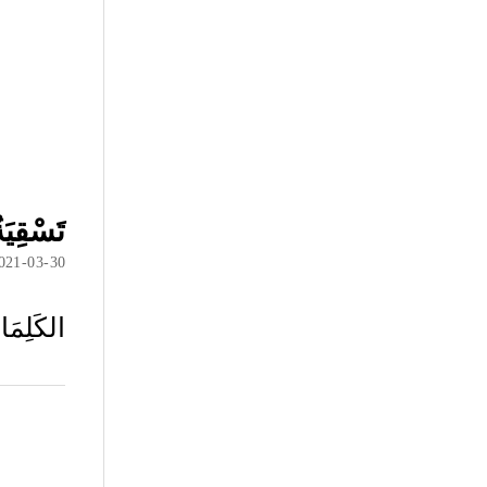
تَسْقِيَة
021-03-30
الكَلِمَا